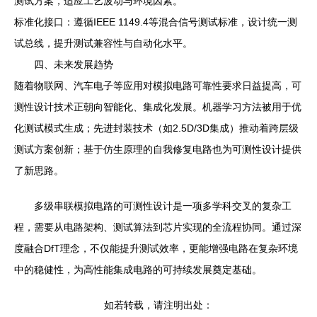
测试方案，适应工艺波动与环境因素。
标准化接口：遵循IEEE 1149.4等混合信号测试标准，设计统一测
试总线，提升测试兼容性与自动化水平。
四、未来发展趋势
随着物联网、汽车电子等应用对模拟电路可靠性要求日益提高，可
测性设计技术正朝向智能化、集成化发展。机器学习方法被用于优
化测试模式生成；先进封装技术（如2.5D/3D集成）推动着跨层级
测试方案创新；基于仿生原理的自我修复电路也为可测性设计提供
了新思路。
多级串联模拟电路的可测性设计是一项多学科交叉的复杂工
程，需要从电路架构、测试算法到芯片实现的全流程协同。通过深
度融合DfT理念，不仅能提升测试效率，更能增强电路在复杂环境
中的稳健性，为高性能集成电路的可持续发展奠定基础。
如若转载，请注明出处：