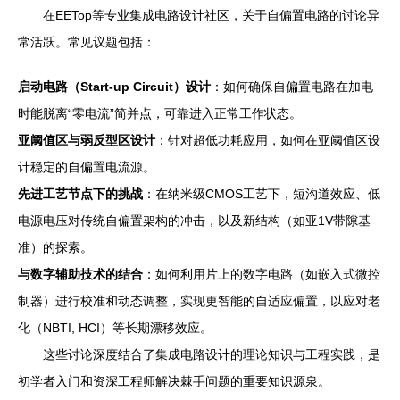
在EETop等专业集成电路设计社区，关于自偏置电路的讨论异
常活跃。常见议题包括：
启动电路（Start-up Circuit）设计
：如何确保自偏置电路在加电
时能脱离“零电流”简并点，可靠进入正常工作状态。
亚阈值区与弱反型区设计
：针对超低功耗应用，如何在亚阈值区设
计稳定的自偏置电流源。
先进工艺节点下的挑战
：在纳米级CMOS工艺下，短沟道效应、低
电源电压对传统自偏置架构的冲击，以及新结构（如亚1V带隙基
准）的探索。
与数字辅助技术的结合
：如何利用片上的数字电路（如嵌入式微控
制器）进行校准和动态调整，实现更智能的自适应偏置，以应对老
化（NBTI, HCI）等长期漂移效应。
这些讨论深度结合了集成电路设计的理论知识与工程实践，是
初学者入门和资深工程师解决棘手问题的重要知识源泉。