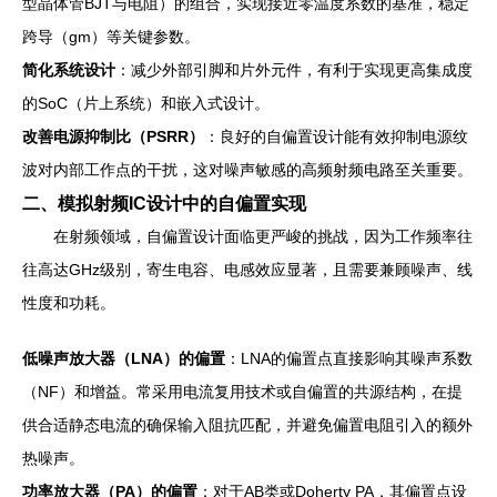
型晶体管BJT与电阻）的组合，实现接近零温度系数的基准，稳定
跨导（gm）等关键参数。
简化系统设计
：减少外部引脚和片外元件，有利于实现更高集成度
的SoC（片上系统）和嵌入式设计。
改善电源抑制比（PSRR）
：良好的自偏置设计能有效抑制电源纹
波对内部工作点的干扰，这对噪声敏感的高频射频电路至关重要。
二、模拟射频IC设计中的自偏置实现
在射频领域，自偏置设计面临更严峻的挑战，因为工作频率往
往高达GHz级别，寄生电容、电感效应显著，且需要兼顾噪声、线
性度和功耗。
低噪声放大器（LNA）的偏置
：LNA的偏置点直接影响其噪声系数
（NF）和增益。常采用电流复用技术或自偏置的共源结构，在提
供合适静态电流的确保输入阻抗匹配，并避免偏置电阻引入的额外
热噪声。
功率放大器（PA）的偏置
：对于AB类或Doherty PA，其偏置点设