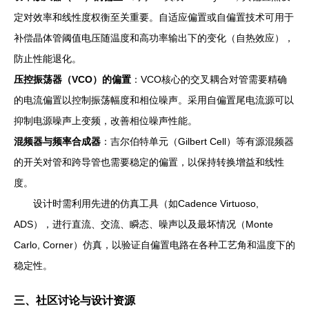
定对效率和线性度权衡至关重要。自适应偏置或自偏置技术可用于
补偿晶体管阈值电压随温度和高功率输出下的变化（自热效应），
防止性能退化。
压控振荡器（VCO）的偏置
：VCO核心的交叉耦合对管需要精确
的电流偏置以控制振荡幅度和相位噪声。采用自偏置尾电流源可以
抑制电源噪声上变频，改善相位噪声性能。
混频器与频率合成器
：吉尔伯特单元（Gilbert Cell）等有源混频器
的开关对管和跨导管也需要稳定的偏置，以保持转换增益和线性
度。
设计时需利用先进的仿真工具（如Cadence Virtuoso,
ADS），进行直流、交流、瞬态、噪声以及最坏情况（Monte
Carlo, Corner）仿真，以验证自偏置电路在各种工艺角和温度下的
稳定性。
三、社区讨论与设计资源