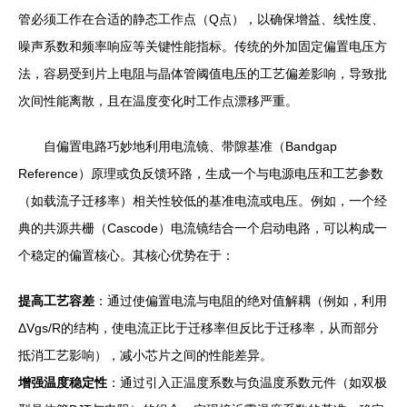
管必须工作在合适的静态工作点（Q点），以确保增益、线性度、
噪声系数和频率响应等关键性能指标。传统的外加固定偏置电压方
法，容易受到片上电阻与晶体管阈值电压的工艺偏差影响，导致批
次间性能离散，且在温度变化时工作点漂移严重。
自偏置电路巧妙地利用电流镜、带隙基准（Bandgap
Reference）原理或负反馈环路，生成一个与电源电压和工艺参数
（如载流子迁移率）相关性较低的基准电流或电压。例如，一个经
典的共源共栅（Cascode）电流镜结合一个启动电路，可以构成一
个稳定的偏置核心。其核心优势在于：
提高工艺容差
：通过使偏置电流与电阻的绝对值解耦（例如，利用
ΔVgs/R的结构，使电流正比于迁移率但反比于迁移率，从而部分
抵消工艺影响），减小芯片之间的性能差异。
增强温度稳定性
：通过引入正温度系数与负温度系数元件（如双极